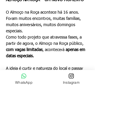
ALMOÇO NA ROÇA – UM NOVO MOMENTO
O Almoço na Roça acontece há 16 anos. 
Foram muitos encontros, muitas famílias, 
muitos aniversários, muitos domingos 
especiais.
Como todo projeto que atravessa fases, a 
partir de agora, o Almoço na Roça público, 
com vagas limitadas
, acontecerá 
apenas em 
datas especiais. 
A ideia é curtir e natureza do local e passar 
um domingo diferente da rotina na 
metrópole. No valor do ingresso está 
WhatsApp
Instagram
incluído o bufê de almoço à vontade e o uso 
dos equipamentos turísticos do local: 
piscina, trilhas, mirantes e redários.
IMPORTANTE: as vagas são limitadas e não 
há rotatividade de mesas. Uma vez reservada 
a mesa é do grupo durante todo o evento.