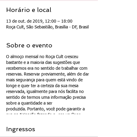
Horário e local
13 de out. de 2019, 12:00 – 18:00
Roça Cult, São Sebastião, Brasília - DF, Brasil
Sobre o evento
O almoço mensal no Roça Cult cresceu
bastante e a maioria das sugestões que
recebemos era no sentido de trabalhar com
reservas. Reservar previamente, além de dar
mais segurança para quem está vindo de
longe e quer ter a certeza da sua mesa
reservada, igualmente para nós facilita no
sentido de termos uma informação precisa
sobre a quantidade a ser
produzida. Portanto, você pode garantir a
sua participação fazendo a reserva (logo
abaixo). Vantagens: reserva de mesa,
possibilidade de pagar com cartão de crédito
Ingressos
(apenas aqui no site) e desconto de 10% no