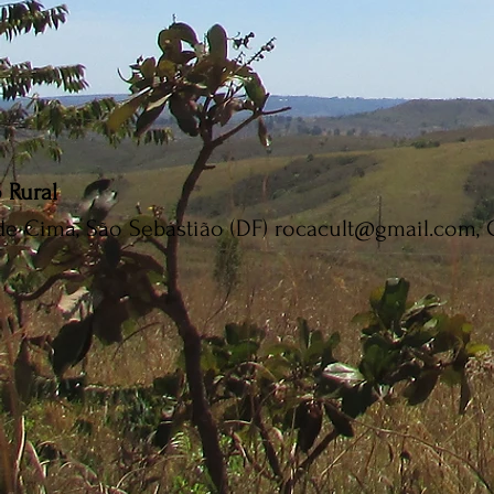
 Rural
 de Cima, São Sebastião (DF) rocacult@gmail.com, 