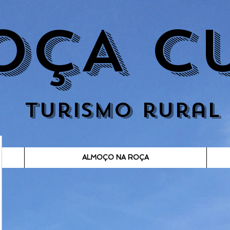
OÇA C
turismo rural
ALMOÇO NA ROÇA